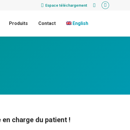
Espace téléchargement
Recherche
La
:
page
Produits
Contact
English
LinkedIn
s'ouvre
dans
une
nouvelle
fenêtre
e en charge du patient !