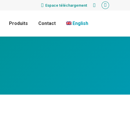
Espace téléchargement
Recherche
La
:
page
Produits
Contact
English
LinkedIn
s'ouvre
dans
une
nouvelle
fenêtre